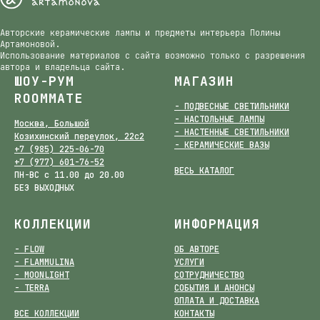
Авторские керамические лампы и предметы интерьера Полины
Артамоновой.
Использование материалов с сайта возможно только с разрешения
автора и владельца сайта.
ШОУ-РУМ
МАГАЗИН
ROOMMATE
- ПОДВЕСНЫЕ СВЕТИЛЬНИКИ
- НАСТОЛЬНЫЕ ЛАМПЫ
Москва, Большой
- НАСТЕННЫЕ СВЕТИЛЬНИКИ
Козихинский переулок, 22с2
- КЕРАМИЧЕСКИЕ ВАЗЫ
+7 (985) 225-06-70
+7 (977) 601-76-52
ВЕСЬ КАТАЛОГ
ПН-ВС с 11.00 до 20.00
БЕЗ ВЫХОДНЫХ
КОЛЛЕКЦИИ
ИНФОРМАЦИЯ
- FLOW
ОБ АВТОРЕ
- FLAMMULINA
УСЛУГИ
- MOONLIGHT
СОТРУДНИЧЕСТВО
- TERRA
СОБЫТИЯ И АНОНСЫ
ОПЛАТА И ДОСТАВКА
ВСЕ КОЛЛЕКЦИИ
КОНТАКТЫ