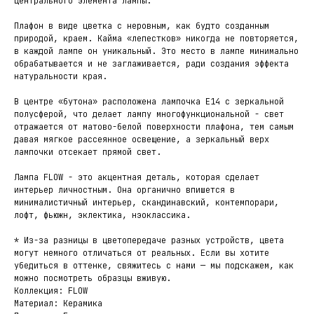
центрального элемента лампы.
Плафон в виде цветка с неровным, как будто созданным
природой, краем. Кайма «лепестков» никогда не повторяется,
в каждой лампе он уникальный. Это место в лампе минимально
обрабатывается и не заглаживается, ради создания эффекта
натуральности края.
В центре «бутона» расположена лампочка E14 с зеркальной
полусферой, что делает лампу многофункциональной - свет
отражается от матово-белой поверхности плафона, тем самым
давая мягкое рассеянное освещение, а зеркальный верх
лампочки отсекает прямой свет.
Лампа FLOW - это акцентная деталь, которая сделает
интерьер личностным. Она органично впишется в
минималистичный интерьер, скандинавский, контемпорари,
лофт, фьюжн, эклектика, нэоклассика.
* Из-за разницы в цветопередаче разных устройств, цвета
могут немного отличаться от реальных. Если вы хотите
убедиться в оттенке, свяжитесь с нами — мы подскажем, как
можно посмотреть образцы вживую.
Коллекция: FLOW
Материал: Керамика