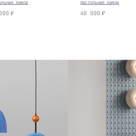
ольная лампа
Настольная лампа
000
₽
40 000
₽
КИ
Н
рамики
А