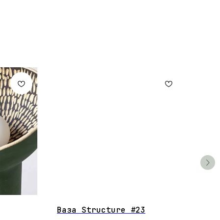
3
Ваза Structure #23
MOR