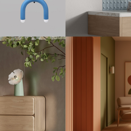
КЕР
ампы