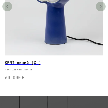
KENI синий [XL]
FL
Настольная лампа
На
60 000
₽
5