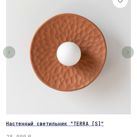
Настенный светильник "TERRA [S]"
На
28 000
₽
5