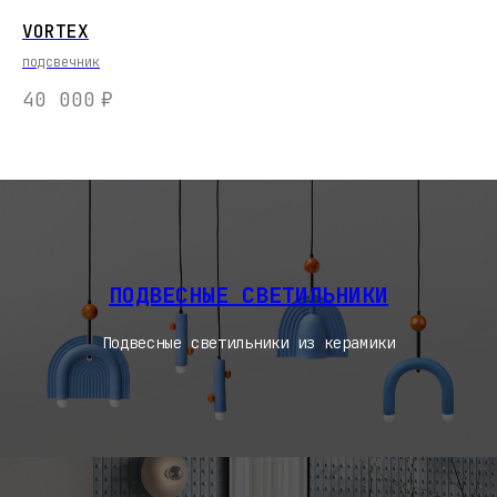
VORTEX
FL
подсвечник
На
40 000
₽
2
ПОДВЕСНЫЕ СВЕТИЛЬНИКИ
Подвесные светильники из керамики