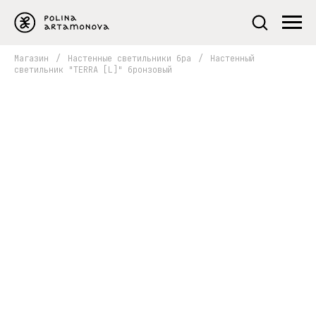
Магазин
/
Настенные светильники бра
/
Настенный
светильник "TERRA [L]" бронзовый