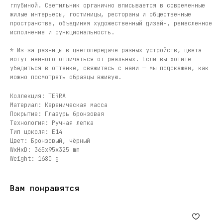
глубиной. Светильник органично вписывается в современные
жилые интерьеры, гостиницы, рестораны и общественные
пространства, объединяя художественный дизайн, ремесленное
исполнение и функциональность.
* Из-за разницы в цветопередаче разных устройств, цвета
могут немного отличаться от реальных. Если вы хотите
убедиться в оттенке, свяжитесь с нами — мы подскажем, как
можно посмотреть образцы вживую.
Коллекция: TERRA
Материал: Керамическая масса
Покрытие: Глазурь бронзовая
Технология: Ручная лепка
Тип цоколя: E14
Цвет: Бронзовый, чёрный
WxHxD: 365x95x325 mm
Weight: 1680 g
Вам понравятся