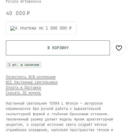
Polina Artamonova
40 000
₽
4 платежа по 1 000 000 ₽
В КОРЗИНУ
1 шт. в наличии
Посмотреть ВСЮ коллекцию
ВСЕ Настенные светильники
Оплата и Доставка
Скачать 3D модель
Настенный светильник TERRA L Bronze — авторское
керамическое бра ручной работы с выразительной
скульптурной формой и глубоким бронзовым оттенком.
Увеличенный размер делает модель ярким архитектурным
акцентом, а скрытый источник света создаёт мягкое
отражённое освещение, наполняя пространство теплом и