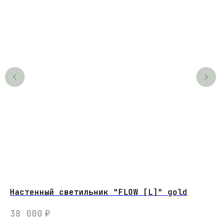
Настенный светильник "FLOW [L]" gold
FL
На
38 000
₽