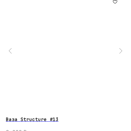
Ваза Structure #13
FL
На