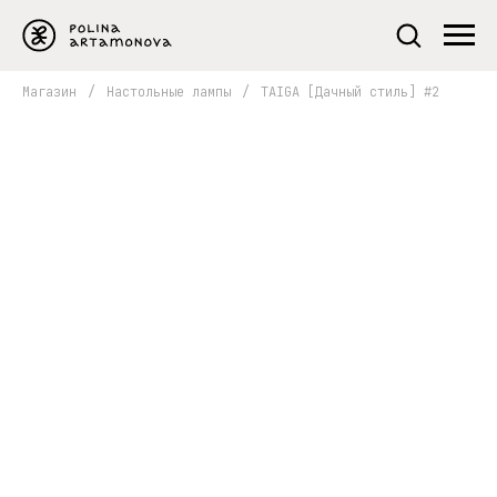
Магазин
/
Настольные лампы
/
TAIGA [Дачный стиль] #2