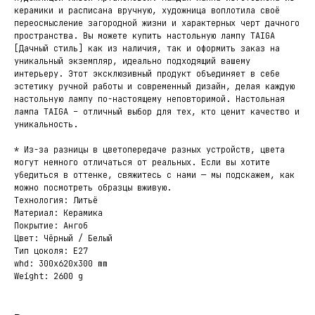
керамики и расписана вручную, художница воплотила своё
переосмысление загородной жизни и характерных черт дачного
пространства. Вы можете купить настольную лампу TAIGA
[Дачный стиль] как из наличия, так и оформить заказ на
уникальный экземпляр, идеально подходящий вашему
интерьеру. Этот эксклюзивный продукт объединяет в себе
эстетику ручной работы и современный дизайн, делая каждую
настольную лампу по-настоящему неповторимой. Настольная
лампа TAIGA – отличный выбор для тех, кто ценит качество и
уникальность.
* Из-за разницы в цветопередаче разных устройств, цвета
могут немного отличаться от реальных. Если вы хотите
убедиться в оттенке, свяжитесь с нами — мы подскажем, как
можно посмотреть образцы вживую.
Технология: Литьё
Материал: Керамика
Покрытие: Ангоб
Цвет: Чёрный / Белый
Тип цоколя: E27
whd: 300x620x300 mm
Weight: 2600 g