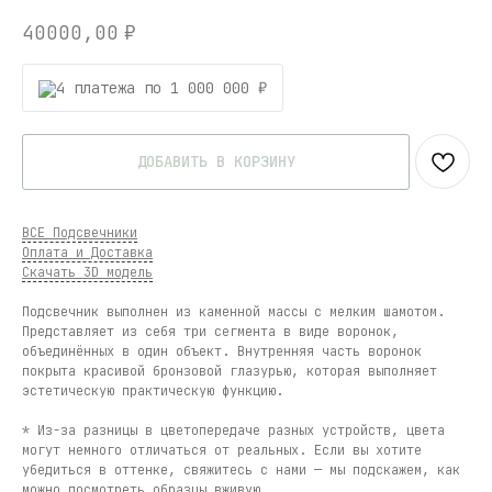
40000,00
₽
4 платежа по 1 000 000 ₽
ДОБАВИТЬ В КОРЗИНУ
ВСЕ Подсвечники
Оплата и Доставка
Скачать 3D модель
Подсвечник выполнен из каменной массы с мелким шамотом.
Представляет из себя три сегмента в виде воронок,
объединённых в один объект. Внутренняя часть воронок
покрыта красивой бронзовой глазурью, которая выполняет
эстетическую практическую функцию.
* Из-за разницы в цветопередаче разных устройств, цвета
могут немного отличаться от реальных. Если вы хотите
убедиться в оттенке, свяжитесь с нами — мы подскажем, как
можно посмотреть образцы вживую.