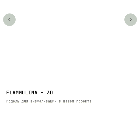
FLAMMULINA - 3D
На
[L
Модель для визуализации в вашем проекте
5