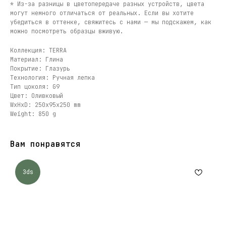
* Из-за разницы в цветопередаче разных устройств, цвета
могут немного отличаться от реальных. Если вы хотите
убедиться в оттенке, свяжитесь с нами — мы подскажем, как
можно посмотреть образцы вживую.
Коллекция: TERRA
Материал: Глина
Покрытие: Глазурь
Технология: Ручная лепка
Тип цоколя: G9
Цвет: Оливковый
WxHxD: 250x95x250 mm
Weight: 850 g
Вам понравятся
3ds