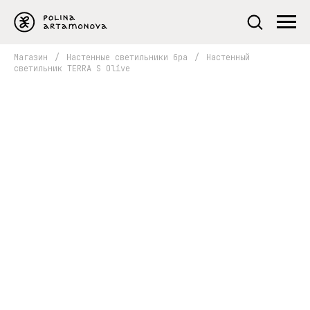
Магазин
/
Настенные светильники бра
/
Настенный
светильник TERRA S Olive