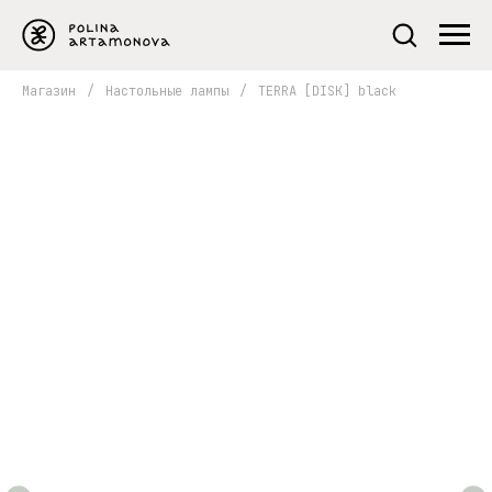
Магазин
/
Настольные лампы
/
TERRA [DISK] black