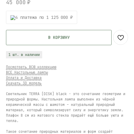
45 000
₽
4 платежа по 1 125 000 ₽
В КОРЗИНУ
1 шт. в наличии
Посмотреть ВСЮ коллекцию
ВСЕ Настольные лампы
Оплата и Доставка
Скачать 3D модель
Светильник TERRA [DISK] black - это сочетание геометрии и
природной формы. Настольная лампа выполнен из чёрной
керамической массы с шамотом – натуральный природный
материал, который символизирует силу и энергетику земли.
Плафон 8 см из матового стекла придаёт ещё больше уюта и
тепла.
Такое сочетание природных материалов и форм создаёт