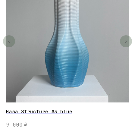
Ваза Structure #3 blue
GH
но
9 000
₽
3