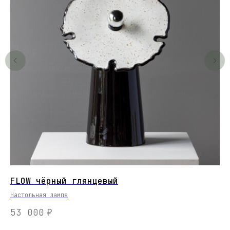
FLOW чёрный глянцевый
На
bu
Настольная лампа
53 000
₽
6