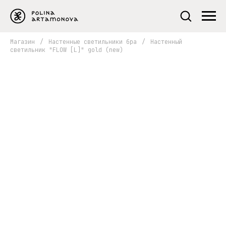
Магазин
/
Настенные светильники бра
/
Настенный
светильник "FLOW [L]" gold (new)