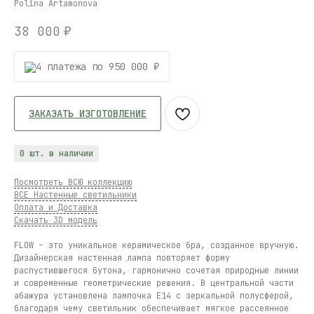
Polina Artamonova
38 000
₽
4 платежа по 950 000 ₽
ЗАКАЗАТЬ ИЗГОТОВЛЕНИЕ
0 шт. в наличии
Посмотреть ВСЮ коллекцию
ВСЕ Настенные светильники
Оплата и Доставка
Скачать 3D модель
FLOW – это уникальное керамическое бра, созданное вручную.
Дизайнерская настенная лампа повторяет форму
распустившегося бутона, гармонично сочетая природные линии
и современные геометрические решения. В центральной части
абажура установлена лампочка E14 с зеркальной полусферой,
благодаря чему светильник обеспечивает мягкое рассеянное