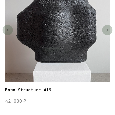
Ваза Structure #19
LE
на
42 000
₽
3