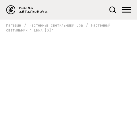
Магазин
/
Настенные светильники бра
/
Настенный
светильник "TERRA [S]"