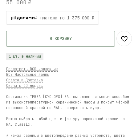
55 000
₽
4 платежа по 1 375 000 ₽
В КОРЗИНУ
1 шт. в наличии
Посмотреть ВСЮ коллекцию
ВСЕ Настольные лампы
Оплата и Доставка
Скачать 3D модель
Светильник TERRA [CYCLOPS] RAL выполнен литьевым способом
из высокотемпературной керамической массы и покрыт чёрной
порошковой краской по RAL, поверхность муар.
Можно выбрать любой цвет и фактуру порошковой краски по
RAL Classic.
* Из-за разницы в цветопередаче разных устройств, цвета