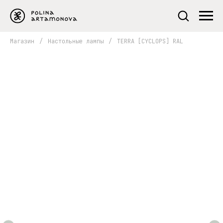
Магазин
/
Настольные лампы
/
TERRA [CYCLOPS] RAL