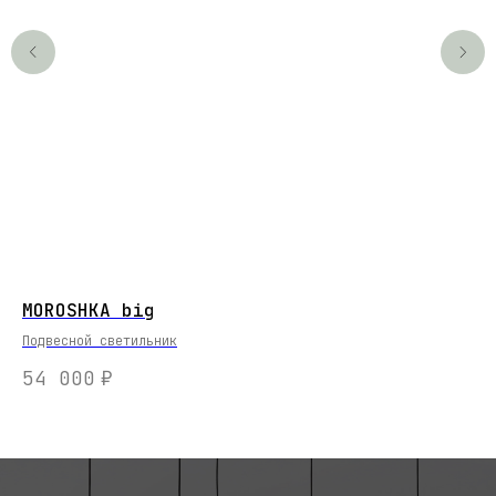
MOROSHKA big
Ва
Подвесной светильник
4
54 000
₽