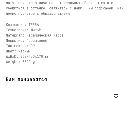
могут немного отличаться от реальных. Если вы хотите
убедиться в оттенке, свяжитесь с нами — мы подскажем, как
можно посмотреть образцы вживую.
Коллекция: TERRA
Технология: Литьё
Материал: Керамическая масса
Покрытие: Порошковое
Тип цоколя: G9
Цвет: Чёрный
WxHxD: 230x450x170 mm
Weight: 3520 g
Вам понравятся