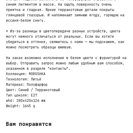
синим пигментом в массе. На ощупь поверхность очень
приятна и гладкая. Яркие терракотовые детали покрыты
глянцевой глазурью. И напоминают зимнюю ягоду, горящую на
иссиня-белом снегу.
* Из-за разницы в цветопередаче разных устройств, цвета
могут немного отличаться от реальных. Если вы хотите
убедиться в оттенке, свяжитесь с нами — мы подскажем, как
можно посмотреть образцы вживую.
На заказ возможно исполнение в белом цвете с фурнитурой на
выбор. Отправить запрос можно любым удобным вам способом,
указанном в разделе "контакты".
Коллекция: MOROSHKA
Технология: Литьё
Материал: Полуфарфор
Цвет: Синий / Терракотовый
Тип цоколя: E27
whd: 280x420x126 mm
Weight: 1645 g
Вам понравятся