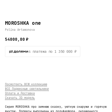
MOROSHKA one
Polina Artamonova
54000,00
₽
4 платежа по 1 350 000 ₽
В КОРЗИНУ
Посмотреть ВСЮ коллекцию
ВСЕ Подвесные светильники
Оплата и Доставка
Скачать 3D модель
Серия MOROSHKA про зимнюю сказку, уютную снаружи и горячую
внутри. Подвесы выполнены из полуфарфора, окрашенного