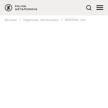
Магазин
/
Подвесные светильники
/
MOROSHKA one