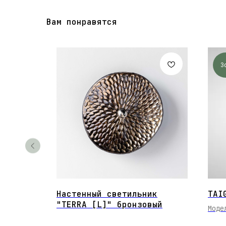
Вам понравятся
3
ый
Настенный светильник
TAI
"TERRA [L]" бронзовый
Моде
прое