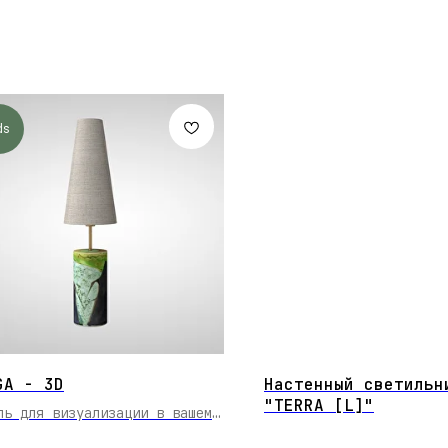
ds
GA - 3D
Настенный светильн
"TERRA [L]"
ль для визуализации в вашем
кте