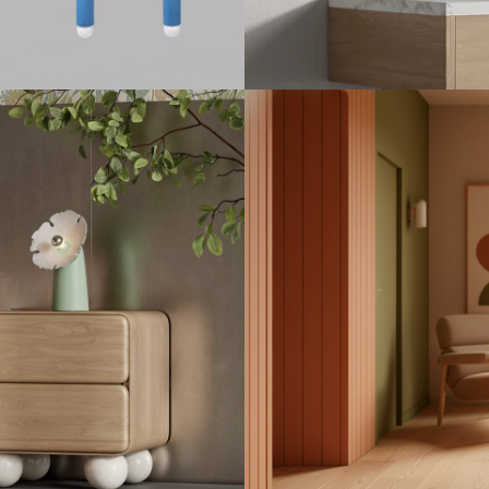
КЕР
ампы