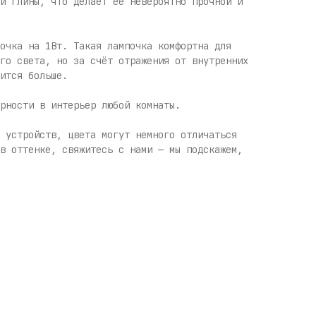
й глины, что делает её невероятно прочной и
очка на 1Вт. Такая лампочка комфортна для
го света, но за счёт отражения от внутренних
ится больше.
рности в интерьер любой комнаты.
 устройств, цвета могут немного отличаться
в оттенке, свяжитесь с нами — мы подскажем,