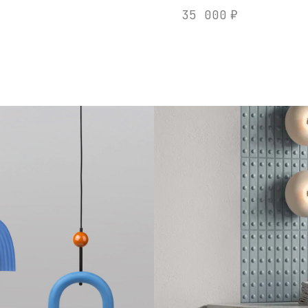
35 000
₽
КИ
Н
рамики
А