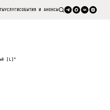
ТЫ
УСЛУГИ
СОБЫТИЯ И АНОНСЫ
ый [L]"