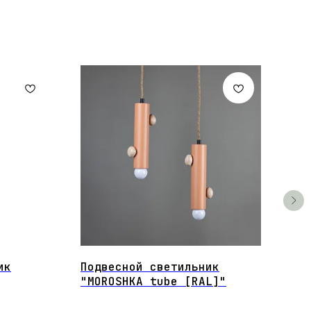
ик
Подвесной светильник
KOR
"MOROSHKA tube [RAL]"
бел
Подс