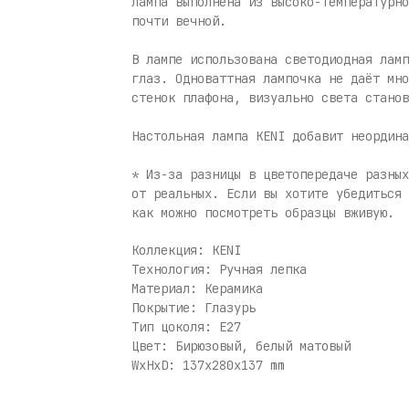
Лампа выполнена из высоко-температурно
почти вечной.
В лампе использована светодиодная ламп
глаз. Одноваттная лампочка не даёт мно
стенок плафона, визуально света станов
Настольная лампа KENI добавит неордина
* Из-за разницы в цветопередаче разных
от реальных. Если вы хотите убедиться 
как можно посмотреть образцы вживую.
Коллекция: KENI
Технология: Ручная лепка
Материал: Керамика
Покрытие: Глазурь
Тип цоколя: E27
Цвет: Бирюзовый, белый матовый
WxHxD: 137x280x137 mm