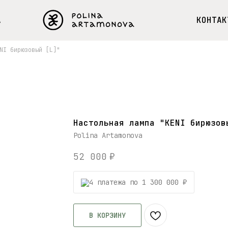
А
КОНТАК
NI бирюзовый [L]"
Настольная лампа "KENI бирюзов
Polina Artamonova
52 000
₽
4 платежа по 1 300 000 ₽
В КОРЗИНУ