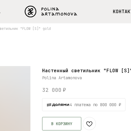
А
КОНТАК
ветильник "FLOW [S]" gold
Настенный светильник "FLOW [S]
Polina Artamonova
32 000
₽
4 платежа по 800 000 ₽
В КОРЗИНУ