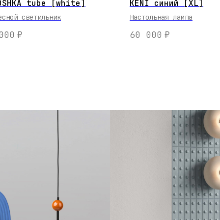
OSHKA tube [white]
KENI синий [XL]
есной светильник
Настольная лампа
000
₽
60 000
₽
КИ
Н