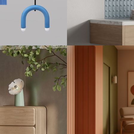
рамики
А
КЕР
ампы