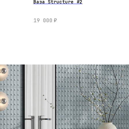
Ваза Structure #2
MOO
Наст
19 000
₽
38
АСТЕННЫЕ СВЕТИЛЬНИКИ