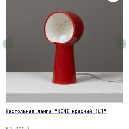
Настольная лампа "KENI красный [L]"
TA
Мо
52 000
₽