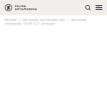
Магазин
/
Настенные светильники бра
/
Настенный
светильник "FLOW [L]" антрацит