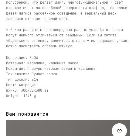
полусферой, что делает лампу многофункциональной - свет
отражается от матово-белой поверхности плафона, тем самым
давая мягкое рассеянное освещение, а зеркальный верх
лампочки отсекает прямой свет.
* Из-за разницы в цветопередаче разных устройств, цвета
могут немного отличаться от реальных. Если вы хотите
убедиться в оттенке, свяжитесь с нами — мы подскажем, как
можно посмотреть образцы вживую.
Коллекция: FLOW
Материал: Керамика, каменная масса
Покрытие: Глазурь матовая белая в крапинку
Технология: Ручная лепка
Тип цоколя: E14
Цвет: Антрацит
WxHxD: 300x75x300 mm
Weight: 1245 g
Вам понравятся