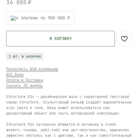
36 000
₽
4 платежа по 900 000 ₽
В КОРЗИНУ
1 шт. в наличии
Посмотреть ВСЮ коллекцию
ВСЕ Вазы
Оплата и Доставка
Скачать 3D модель
Structure #14 — дизайнерская ваза с характерной текстурой
серии Structure. Скульптурный рельеф создаёт выразительную
игру света и тени. Ваза может использоваться как
декоративный объект или часть интерьерной композиции.
Structure #14 органично впишется в интерьер в стиле
modern, сканди, wabi-sabi или арт-пространство, одинаково
эффектно смотрясь как с цветами, так и как самостоятельный