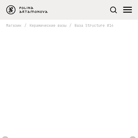
Магазин
/
Керамические вазы
/
Ваза Structure #14