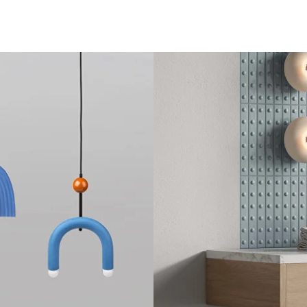
КИ
Н
рамики
А