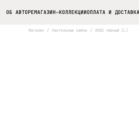
ОБ АВТОРЕ
МАГАЗИН
КОЛЛЕКЦИИ
ОПЛАТА И ДОСТАВК
Магазин
/
Настольные лампы
/
KENI чёрный [L]