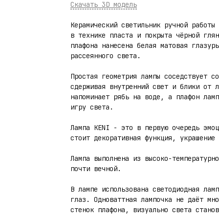
Скачать 3D модель
Керамический светильник ручной работы 
в технике пласта и покрыта чёрной глян
плафона нанесена белая матовая глазурь
рассеянного света.
Простая геометрия лампы соседствует со
сдерживая внутренний свет и блики от л
напоминает рябь на воде, а плафон ламп
игру света.
Лампа KENI - это в первую очередь эмоц
стоит декоративная функция, украшение 
Лампа выполнена из высоко-температурно
почти вечной.
В лампе использована светодиодная ламп
глаз. Одноваттная лампочка не даёт мно
стенок плафона, визуально света станов