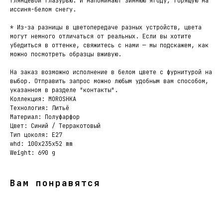
глянцевой глазурью. И напоминают зимнюю ягоду, горящую на
иссиня-белом снегу.
* Из-за разницы в цветопередаче разных устройств, цвета
могут немного отличаться от реальных. Если вы хотите
убедиться в оттенке, свяжитесь с нами — мы подскажем, как
можно посмотреть образцы вживую.
На заказ возможно исполнение в белом цвете с фурнитурой на
выбор. Отправить запрос можно любым удобным вам способом,
указанном в разделе "контакты".
Коллекция: MOROSHKA
Технология: Литьё
Материал: Полуфарфор
Цвет: Синий / Терракотовый
Тип цоколя: E27
whd: 100x235x52 mm
Weight: 690 g
Вам понравятся