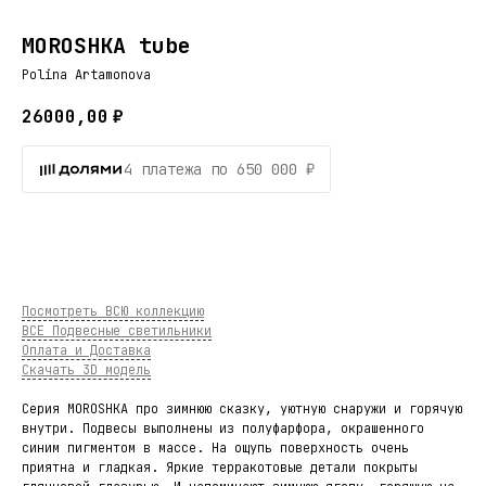
MOROSHKA tube
Polina Artamonova
26000,00
₽
4 платежа по 650 000 ₽
В КОРЗИНУ
Посмотреть ВСЮ коллекцию
ВСЕ Подвесные светильники
Оплата и Доставка
Скачать 3D модель
Серия MOROSHKA про зимнюю сказку, уютную снаружи и горячую
внутри. Подвесы выполнены из полуфарфора, окрашенного
синим пигментом в массе. На ощупь поверхность очень
приятна и гладкая. Яркие терракотовые детали покрыты