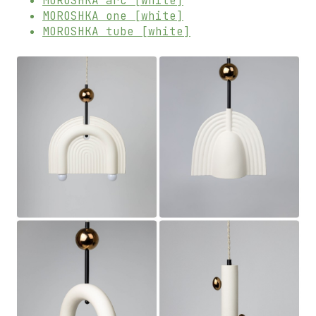
MOROSHKA arc [white]
MOROSHKA one [white]
MOROSHKA tube [white]